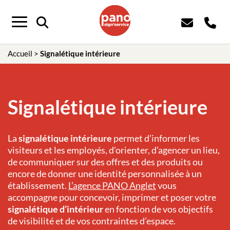
Menu
Accueil
>
Signalétique intérieure
Signalétique intérieure
La
signalétique intérieure
permet d’informer les
visiteurs et les employés, d’orienter, d’agencer un lieu,
de communiquer sur des offres et des produits ou
encore de donner une identité personnalisée à un
établissement.
L’agence PANO
Anglet
vous
accompagne pour concevoir, imprimer et poser votre
signalétique d’intérieur
en fonction de vos objectifs
de visibilité et de vos contraintes d’espace.