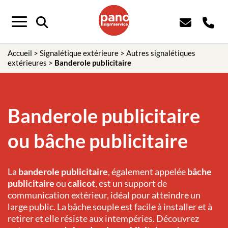
Menu
Accueil
>
Signalétique extérieure
>
Autres signalétiques
extérieures
>
Banderole publicitaire
Banderole publicitaire
ou bâche publicitaire
La
banderole publicitaire
, également appelée
bâche
publicitaire
ou
calicot
, est un support de
communication extérieur, idéal pour atteindre un
large public. La bâche souple est facile à installer et à
retirer et elle résiste aux intempéries. Découvrez