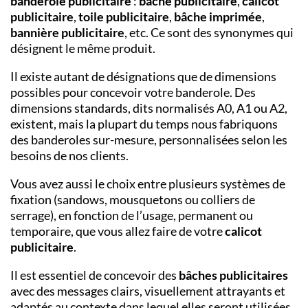
banderole publicitaire
:
bâche publicitaire
,
calicot
publicitaire
,
toile publicitaire
,
bâche imprimée
,
bannière publicitaire
, etc. Ce sont des synonymes qui
désignent le même produit.
Il existe autant de désignations que de dimensions
possibles pour concevoir votre banderole. Des
dimensions standards, dits normalisés A0, A1 ou A2,
existent, mais la plupart du temps nous fabriquons
des banderoles sur-mesure, personnalisées selon les
besoins de nos clients.
Vous avez aussi le choix entre plusieurs systèmes de
fixation (sandows, mousquetons ou colliers de
serrage), en fonction de l’usage, permanent ou
temporaire, que vous allez faire de votre
calicot
publicitaire
.
Il est essentiel de concevoir des
bâches publicitaires
avec des messages clairs, visuellement attrayants et
adaptés au contexte dans lequel elles seront utilisées.