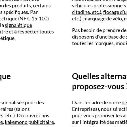
 les produits, certains
véhicules professionnels
 spécifiques. Par
citadine, etc.)
,
flocage d’u
lectrique (NF C 15-100)
etc.)
,
marquage de vélo
,
m
 la
signalétique
Pas besoin de prendre de
tre et à respecter toutes
disposons d’une base de 
létique.
toutes les marques, modè
ique
Quelles alterna
proposez-vous 
rsonnalisée pour des
Dans le cadre de notre
dé
aires (salons
Entreprises), nous sélect
s, etc.). Découvrez nos
pour vous proposer les al
re
,
kakemono publicitaire
,
sur l’intégralité des mat