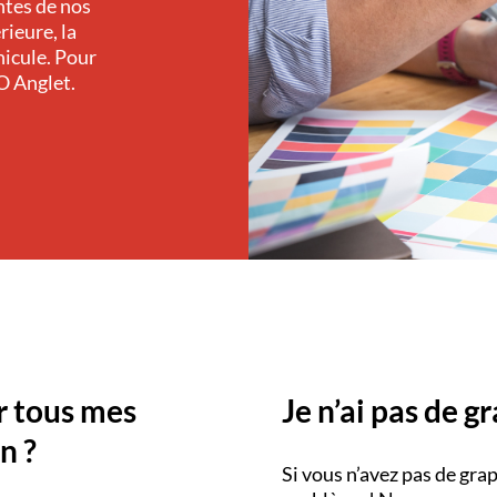
ntes de nos
rieure, la
hicule. Pour
NO
Anglet.
r tous mes
Je n’ai pas de g
n ?
Si vous n’avez pas de grap