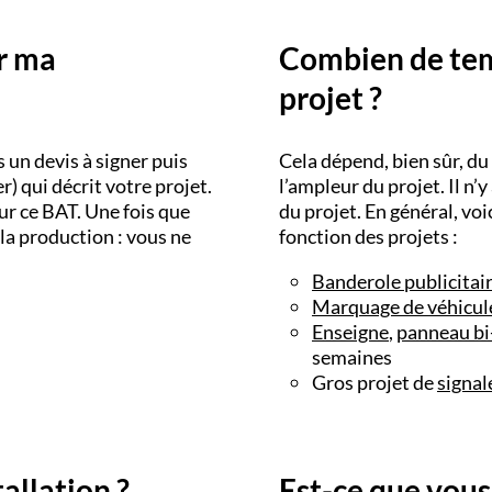
er ma
Combien de temp
projet ?
un devis à signer puis
Cela dépend, bien sûr, du 
) qui décrit votre projet.
l’ampleur du projet. Il n’
ur ce BAT. Une fois que
du projet. En général, vo
la production : vous ne
fonction des projets :
Banderole publicitai
Marquage de véhicul
Enseigne
,
panneau b
semaines
Gros projet de
signal
allation ?
Est-ce que vous