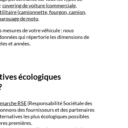
 :
covering de voiture (commerciale,
tilitaire (camionnette, fourgon, camion,
arquage de moto
.
s mesures de votre véhicule : nous
données qui répertorie les dimensions de
les et années.
tives écologiques
?
marche RSE
(Responsabilité Sociétale des
ionnons des fournisseurs et des partenaires
ternatives les plus écologiques possibles
ières premières.