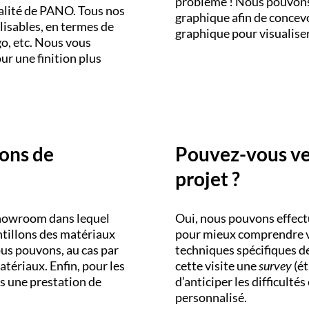
problème ! Nous pouvons 
ialité de PANO. Tous nos
graphique afin de concevo
isables, en termes de
graphique pour visualiser
go, etc. Nous vous
r une finition plus
ons de
Pouvez-vous ven
projet ?
howroom dans lequel
Oui, nous pouvons effectu
ntillons des matériaux
pour mieux comprendre vo
ous pouvons, au cas par
techniques spécifiques de
atériaux. Enfin, pour les
cette visite une
survey
(ét
s une prestation de
d’anticiper les difficulté
personnalisé.