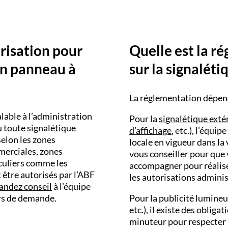
risation pour
Quelle est la r
un panneau à
sur la signaléti
La réglementation dépend
lable à l’administration
Pour la
signalétique exté
 toute signalétique
d’affichage
, etc.), l’équ
selon les zones
locale en vigueur dans la
merciales, zones
vous conseiller pour que
ticuliers comme les
accompagner pour réalise
 être autorisés par l’ABF
les autorisations adminis
ndez conseil
à l’équipe
rs de demande.
Pour la publicité lumineu
etc.), il existe des oblig
minuteur pour respecter la