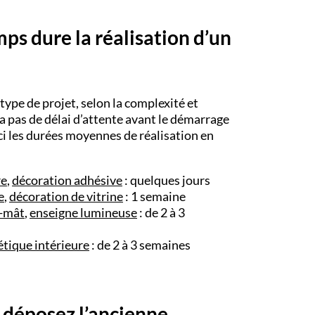
s dure la réalisation d’un
type de projet, selon la complexité et
y a pas de délai d’attente avant le démarrage
ici les durées moyennes de réalisation en
re
,
décoration adhésive
: quelques jours
e
,
décoration de vitrine
: 1 semaine
i-mât
,
enseigne lumineuse
: de 2 à 3
étique intérieure
: de 2 à 3 semaines
 déposez l’ancienne