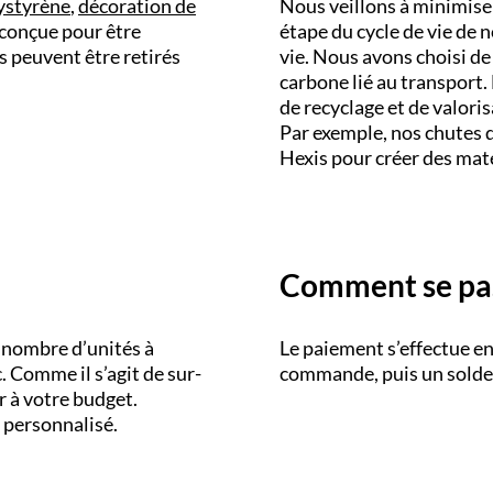
lystyrène
,
décoration de
Nous veillons à minimise
 conçue pour être
étape du cycle de vie de n
 peuvent être retirés
vie. Nous avons choisi de 
carbone lié au transpor
de recyclage et de valoris
Par exemple, nos chutes d
Hexis pour créer des maté
Comment se pas
u nombre d’unités à
Le paiement s’effectue en 
. Comme il s’agit de sur-
commande, puis un solde f
r à votre budget.
t personnalisé.