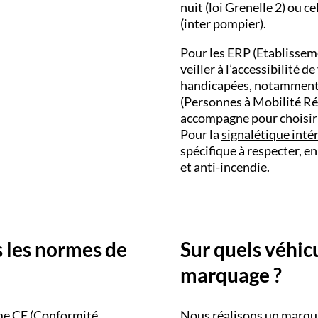
nuit (loi Grenelle 2) ou c
(inter pompier).
Pour les ERP (Etablissem
veiller à l’accessibilité 
handicapées, notamment 
(Personnes à Mobilité Ré
accompagne pour choisir 
Pour la
signalétique inté
spécifique à respecter, e
et anti-incendie.
s les normes de
Sur quels véhic
marquage ?
rme CE (Conformité
Nous réalisons un marqua